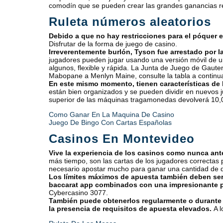
comodín que se pueden crear las grandes ganancias r
Ruleta números aleatorios
Debido a que no hay restricciones para el póquer e
Disfrutar de la forma de juego de casino.
Irreverentemente burlón, Tyson fue arrestado por 
jugadores pueden jugar usando una versión móvil de un
algunos, flexible y rápida. La Junta de Juego de Gaut
Mabopane a Menlyn Maine, consulte la tabla a continu
En este mismo momento, tienen características de
están bien organizados y se pueden dividir en nuevos j
superior de las máquinas tragamonedas devolverá 10,
Como Ganar En La Maquina De Casino
Juego De Bingo Con Cartas Españolas
Casinos En Montevideo
Vive la experiencia de los casinos como nunca ant
más tiempo, son las cartas de los jugadores correctas 
necesario apostar mucho para ganar una cantidad de d
Los límites máximos de apuesta también deben ser 
baccarat app combinados con una impresionante pa
Cybercasino 3077.
También puede obtenerlos regularmente o durante
la presencia de requisitos de apuesta elevados.
A l