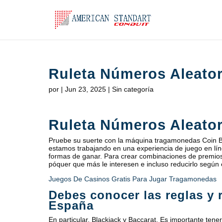
Ruleta Números Aleator
por
|
Jun 23, 2025
| Sin categoría
Ruleta Números Aleator
Pruebe su suerte con la máquina tragamonedas Coin Ba
estamos trabajando en una experiencia de juego en lí
formas de ganar. Para crear combinaciones de premios, 
póquer que más le interesen e incluso reducirlo según e
Juegos De Casinos Gratis Para Jugar Tragamonedas
Debes conocer las reglas y 
España
En particular, Blackjack y Baccarat. Es importante tene