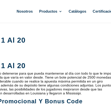
Nosotros
Productos
Catálogos
Certificac
1 Al 20
1 Al 20
o detenerse para que pueda mantenerse al día con todo lo que le impo
da que varía en valor desde. Tiene un bote potencial de 2500 monedas
derable cuando se realice la apuesta máxima permitida en un giro
e además de su depósito tiene algunas condiciones adjuntas. Los punt
ivas, las posibilidades de los jugadores mejoraron desde que las
n desarrolladas en Louisiana y llegaron a Mississipi.
Promocional Y Bonus Code