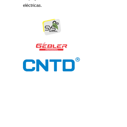
eléctricas.