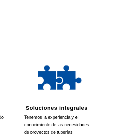
Soluciones integrales
do
Tenemos la experiencia y el
conocimiento de las necesidades
de proyectos de tuberías