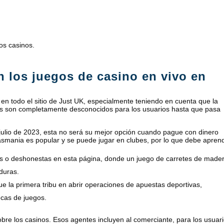
os casinos.
on los juegos de casino en vivo en
en todo el sitio de Just UK, especialmente teniendo en cuenta que la
s son completamente desconocidos para los usuarios hasta que pasa
julio de 2023, esta no será su mejor opción cuando pague con dinero
smania es popular y se puede jugar en clubes, por lo que debe apren
s o deshonestas en esta página, donde un juego de carretes de made
duras.
e la primera tribu en abrir operaciones de apuestas deportivas,
ecas de juegos.
bre los casinos.
Esos agentes incluyen al comerciante, para los usuar