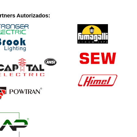
rtners Autorizados: