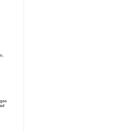
o,
egas
dad