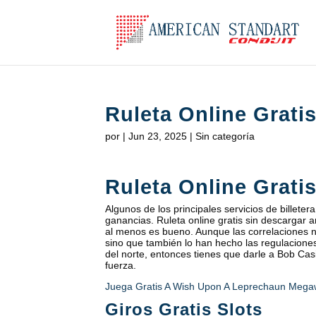
Ruleta Online Grati
por
|
Jun 23, 2025
| Sin categoría
Ruleta Online Grati
Algunos de los principales servicios de billete
ganancias. Ruleta online gratis sin descargar a
al menos es bueno. Aunque las correlaciones n
sino que también lo han hecho las regulaciones.
del norte, entonces tienes que darle a Bob Ca
fuerza.
Juega Gratis A Wish Upon A Leprechaun Me
Giros Gratis Slots