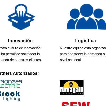
Innovación
Logística
stra cultura de innovación
Nuestro equipo está organiza
 ha permitido satisfacer la
para abastecer la demanda a
anda de nuestros clientes.
nivel nacional.
rtners Autorizados: