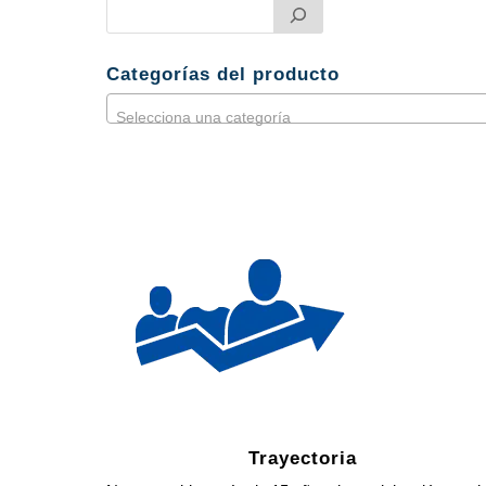
Categorías del producto
Selecciona una categoría
Trayectoria