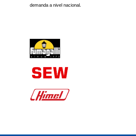
demanda a nivel nacional.