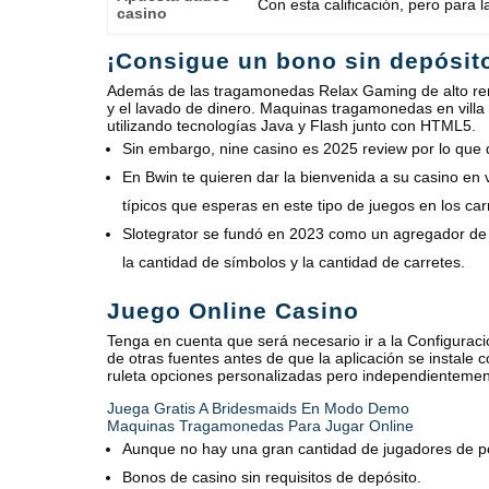
Con esta calificación, pero para l
casino
¡Consigue un bono sin depósito
Además de las tragamonedas Relax Gaming de alto rendi
y el lavado de dinero. Maquinas tragamonedas en villa g
utilizando tecnologías Java y Flash junto con HTML5.
Sin embargo, nine casino es 2025 review por lo que 
En Bwin te quieren dar la bienvenida a su casino en
típicos que esperas en este tipo de juegos en los ca
Slotegrator se fundó en 2023 como un agregador de 
la cantidad de símbolos y la cantidad de carretes.
Juego Online Casino
Tenga en cuenta que será necesario ir a la Configuració
de otras fuentes antes de que la aplicación se instale
ruleta opciones personalizadas pero independientemen
Juega Gratis A Bridesmaids En Modo Demo
Maquinas Tragamonedas Para Jugar Online
Aunque no hay una gran cantidad de jugadores de pó
Bonos de casino sin requisitos de depósito.