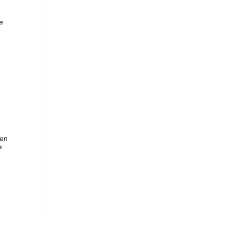
e
 en
e