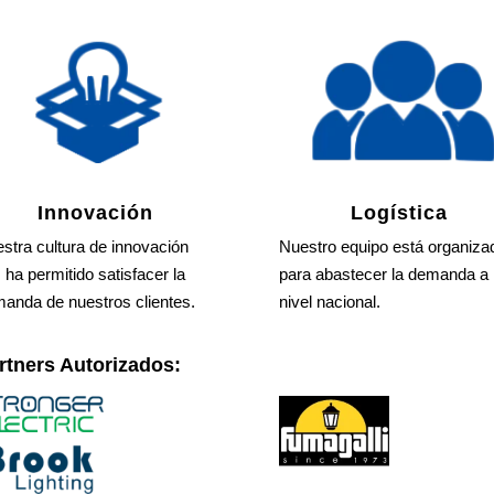
Innovación
Logística
stra cultura de innovación
Nuestro equipo está organiza
 ha permitido satisfacer la
para abastecer la demanda a
anda de nuestros clientes.
nivel nacional.
rtners Autorizados: