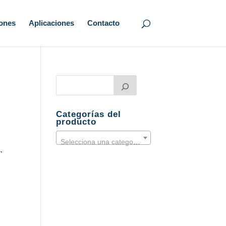
iones
Aplicaciones
Contacto
Categorías del
producto
Selecciona una categoría
,