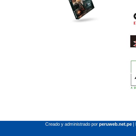
Creado y administrado por
peruweb.net.pe
|