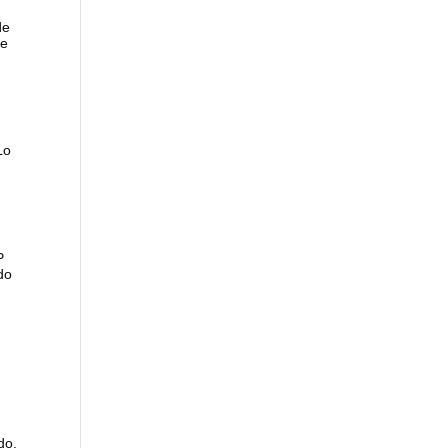
de
ue
Lo
P
do
do.