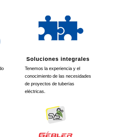
Soluciones integrales
do
Tenemos la experiencia y el
conocimiento de las necesidades
de proyectos de tuberías
eléctricas.