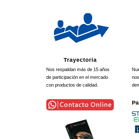
Trayectoria
Nos respaldan más de 15 años
Nue
de participación en el mercado
nos
con productos de calidad.
dem
Pa