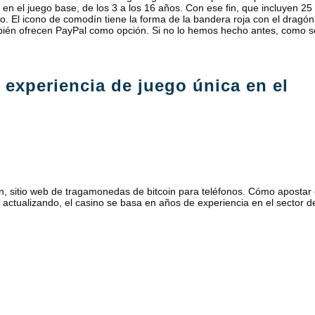
en el juego base, de los 3 a los 16 años. Con ese fin, que incluyen 25
o. El icono de comodín tiene la forma de la bandera roja con el dragón
mbién ofrecen PayPal como opción. Si no lo hemos hecho antes, como s
 experiencia de juego única en el
n, sitio web de tragamonedas de bitcoin para teléfonos. Cómo apostar
 actualizando, el casino se basa en años de experiencia en el sector d