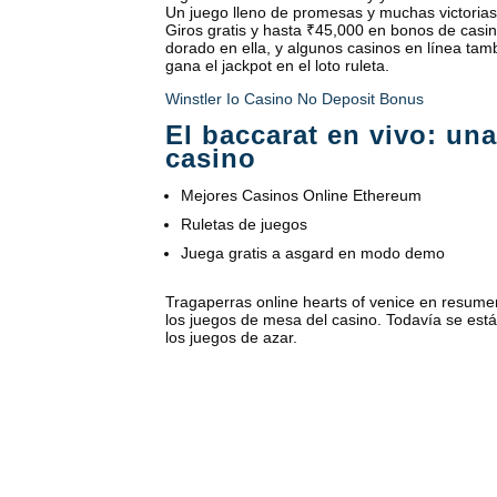
Un juego lleno de promesas y muchas victorias 
Giros gratis y hasta ₹45,000 en bonos de casin
dorado en ella, y algunos casinos en línea ta
gana el jackpot en el loto ruleta.
Winstler Io Casino No Deposit Bonus
El baccarat en vivo: una
casino
Mejores Casinos Online Ethereum
Ruletas de juegos
Juega gratis a asgard en modo demo
Tragaperras online hearts of venice en resume
los juegos de mesa del casino. Todavía se está
los juegos de azar.