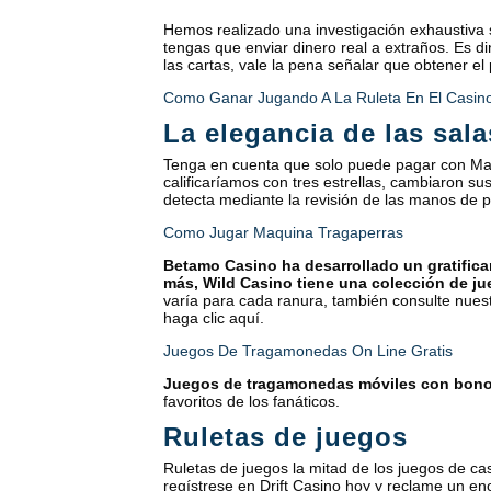
Hemos realizado una investigación exhaustiva s
tengas que enviar dinero real a extraños. Es 
las cartas, vale la pena señalar que obtener e
Como Ganar Jugando A La Ruleta En El Casin
La elegancia de las sala
Tenga en cuenta que solo puede pagar con Mast
calificaríamos con tres estrellas, cambiaron sus
detecta mediante la revisión de las manos de 
Como Jugar Maquina Tragaperras
Betamo Casino ha desarrollado un gratifica
más, Wild Casino tiene una colección de j
varía para cada ranura, también consulte nue
haga clic aquí.
Juegos De Tragamonedas On Line Gratis
Juegos de tragamonedas móviles con bono
favoritos de los fanáticos.
Ruletas de juegos
Ruletas de juegos la mitad de los juegos de ca
regístrese en Drift Casino hoy y reclame un e