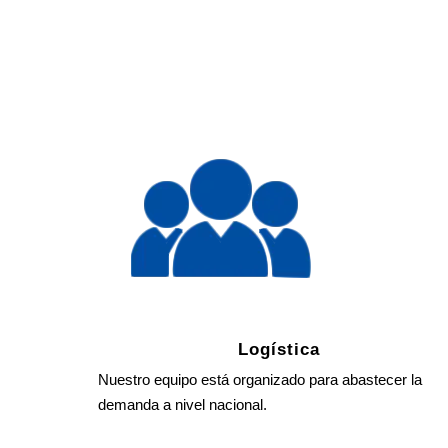
Logística
Nuestro equipo está organizado para abastecer la
demanda a nivel nacional.