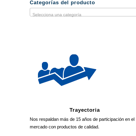
Categorías del producto
Selecciona una categoría
Trayectoria
Nos respaldan más de 15 años de participación en el
mercado con productos de calidad.