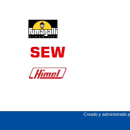
Creado y administrado 