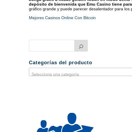
depósito de bienvenida que Emu Casino tiene para
gráfico grande y puede parecer desalentador para los p
Mejores Casinos Online Con Bitcoin
Categorías del producto
Selecciona una categoría