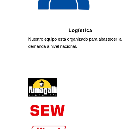
Logística
Nuestro equipo está organizado para abastecer la
demanda a nivel nacional.