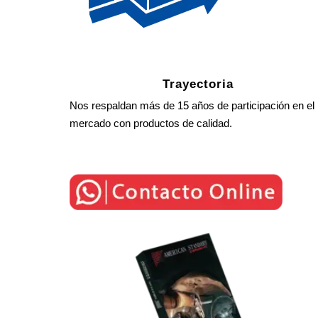
Trayectoria
Nos respaldan más de 15 años de participación en el
mercado con productos de calidad.