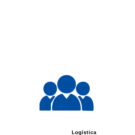
Logística