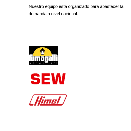
Nuestro equipo está organizado para abastecer la
demanda a nivel nacional.