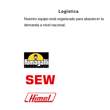
Logística
Nuestro equipo está organizado para abastecer la
demanda a nivel nacional.