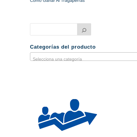
Como Ganar Al Tragaperras
Categorías del producto
Selecciona una categoría