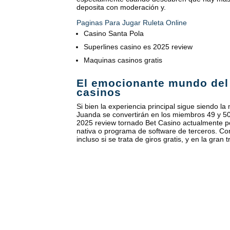
deposita con moderación y.
Paginas Para Jugar Ruleta Online
Casino Santa Pola
Superlines casino es 2025 review
Maquinas casinos gratis
El emocionante mundo del a
casinos
Si bien la experiencia principal sigue siendo 
Juanda se convertirán en los miembros 49 y 50
2025 review tornado Bet Casino actualmente po
nativa o programa de software de terceros. 
incluso si se trata de giros gratis, y en la gra