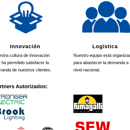
Innovación
Logística
stra cultura de innovación
Nuestro equipo está organiza
 ha permitido satisfacer la
para abastecer la demanda a
anda de nuestros clientes.
nivel nacional.
rtners Autorizados: