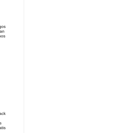
gos
ran
nos
ack
s
tis