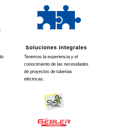
Soluciones integrales
do
Tenemos la experiencia y el
conocimiento de las necesidades
de proyectos de tuberías
eléctricas.