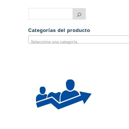
Categorías del producto
Selecciona una categoría