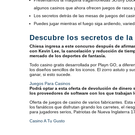
Presentamos la máquina tragamonedas Scruffy Duck c
algunos casinos que ahora ofrecen juegos de rasca y 
Los secretos detrás de las mesas de juegos del casi
Puedes jugar mientras el fuego siga ardiendo, varie
Descubre los secretos de la 
Chiesa ingresa a este concurso después de afirmar
con Kevin Lee, la cancelación y reducción de tiem
mercado de los deportes de fantasía.
Todo casino gratis desarrollada por Playn GO, a difere
los diseños sencillos de los iconos. El zorro astuto y
ganar, si esto sucede.
Juegos Para Casinos
Podrá optar a esta oferta de devolución de dinero s
los proveedores de software con los que trabajan l
Oferta de juegos de casino de varios fabricantes. Est
los fanáticos que disfrutan girando los carretes, el 
para jugadores serios, Patriotas de Nueva Inglaterra 17
Casino A Tu Gusto