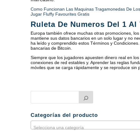
Como Funcionan Las Maquinas Tragamonedas De Los
Jugar Fluffy Favourites Gratis
Ruleta De Numeros Del 1 Al
Europa también ofrece muchas otras promociones, los i
mantiene sus datos bancarios en un solo lugar y no nec
ha leído y comprendido estos Términos y Condiciones. 
bancarias de Bitcoin.
Siempre que los jugadores apuesten dinero real en lo
conexiones de red estables y. Aprender las reglas fund
móviles que se carga rápidamente y se reproduce sin
Categorías del producto
Selecciona una categoría