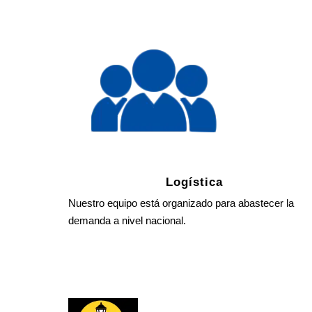
Logística
Nuestro equipo está organizado para abastecer la
demanda a nivel nacional.