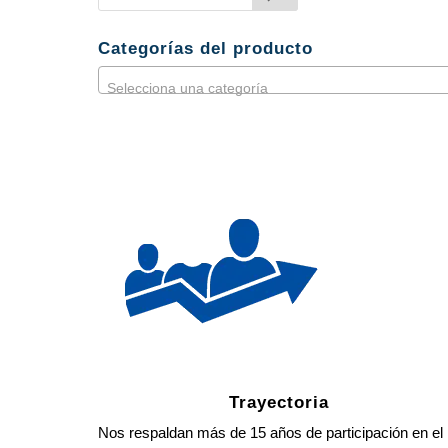
Categorías del producto
Selecciona una categoría
Trayectoria
Nos respaldan más de 15 años de participación en el