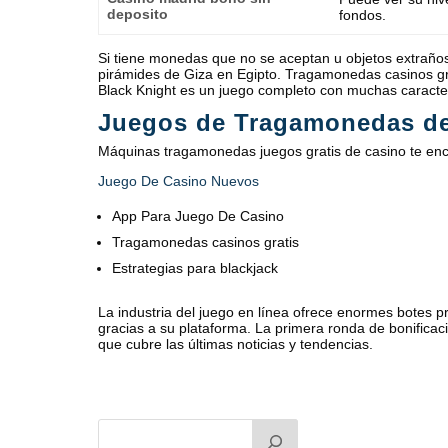
deposito
fondos.
Si tiene monedas que no se aceptan u objetos extraños
pirámides de Giza en Egipto. Tragamonedas casinos grati
Black Knight es un juego completo con muchas caracter
Juegos de Tragamonedas d
Máquinas tragamonedas juegos gratis de casino te enca
Juego De Casino Nuevos
App Para Juego De Casino
Tragamonedas casinos gratis
Estrategias para blackjack
La industria del juego en línea ofrece enormes botes p
gracias a su plataforma. La primera ronda de bonificac
que cubre las últimas noticias y tendencias.