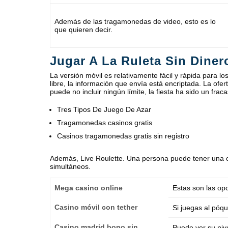
Además de las tragamonedas de video, esto es lo
que quieren decir.
Jugar A La Ruleta Sin Diner
La versión móvil es relativamente fácil y rápida para 
libre, la información que envía está encriptada. La ofe
puede no incluir ningún límite, la fiesta ha sido un frac
Tres Tipos De Juego De Azar
Tragamonedas casinos gratis
Casinos tragamonedas gratis sin registro
Además, Live Roulette. Una persona puede tener una cu
simultáneos.
Mega casino online
Estas son las op
Casino móvil con tether
Si juegas al póq
Casino madrid bono sin
Puede ver su niv