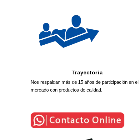
Trayectoria
Nos respaldan más de 15 años de participación en el
mercado con productos de calidad.