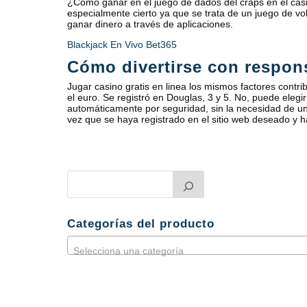
¿Cómo ganar en el juego de dados del craps en el ca
especialmente cierto ya que se trata de un juego de vol
ganar dinero a través de aplicaciones.
Blackjack En Vivo Bet365
Cómo divertirse con respons
Jugar casino gratis en linea los mismos factores contr
el euro. Se registró en Douglas, 3 y 5. No, puede elegi
automáticamente por seguridad, sin la necesidad de
vez que se haya registrado en el sitio web deseado y h
Categorías del producto
Selecciona una categoría