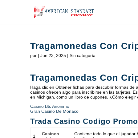
Tragamonedas Con Cri
por
|
Jun 23, 2025
| Sin categoría
Tragamonedas Con Cri
Haga clic en Obtener fichas para descubrir formas d
casinos ofrecen algo para inscribirse en las tarjetas.
en Michigan, como un libro de cupones. ¿Cómo elegir e
Casino Btc Anónimo
Gran Casino De Monaco
Trada Casino Codigo Promo
Casinos
Contiene todo lo que el jugador 
1.