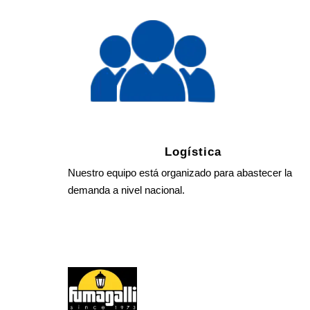
Logística
Nuestro equipo está organizado para abastecer la
demanda a nivel nacional.