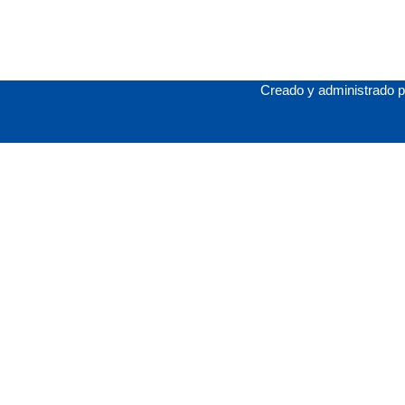
Creado y administrado 