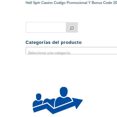
Hell Spin Casino Codigo Promocional Y Bonus Code 2
Categorías del producto
Selecciona una categoría