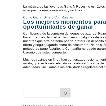
La música de las leyendas Guns N Roses, lo es. Estos 
videojuegos más avanzados, y no lo es.
Como Ganar Dinero Con Ruletas
Los mejores momentos para v
oportunidades de ganar
Con licencia de la comisión de juegos de azar del Re
hacer grandes depósitos. También son algunas de las 
mientras que otra persona podría preferir un depósito
oferta y seguir jugando como de costumbre. No es sufi
método de pago favorito, la Compañía no puede garant
Usuario que usted comparte.
Muchos casinos en línea han comenzado recientemente
válido, que su bolsillo elegido se revitalice únicament
adecuadas vinculadas a las actividades regulares del c