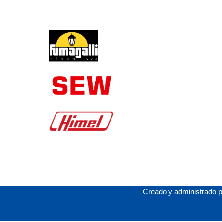
Creado y administrado 