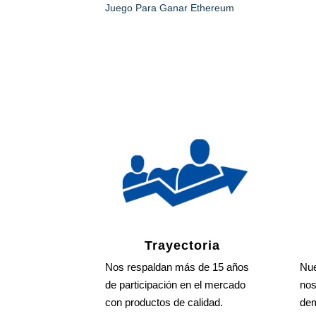
Juego Para Ganar Ethereum
Trayectoria
Nos respaldan más de 15 años
Nue
de participación en el mercado
nos
con productos de calidad.
dem