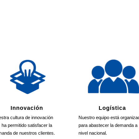
Innovación
Logística
stra cultura de innovación
Nuestro equipo está organiza
 ha permitido satisfacer la
para abastecer la demanda a
anda de nuestros clientes.
nivel nacional.