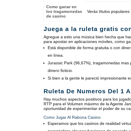
Como ganar en
los tragamonedas
Verás títulos populares
de casino
Juega a la ruleta gratis c
Agregue a esto una música bien hecha que hac
para apostar en aplicaciones móviles, como gana
Está disponible de forma gratuita o con dine
en línea.
Jurassic Park (96,67%), tragamonedas mas 
dinero ficticio.
Si bien a la gente le pareció impresionante e
Ruleta De Numeros Del 1 A
Hay muchos aspectos positivos para los jugado
RTP para el Volumen máximo de la Agente Jane 
oportunidad de experimentar el poder de su ca
Como Jugar Al Rabona Casino
Esperamos que los casinos de realidad virtua