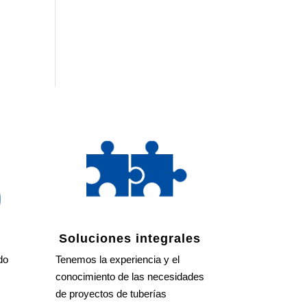
Soluciones integrales
do
Tenemos la experiencia y el
conocimiento de las necesidades
de proyectos de tuberías