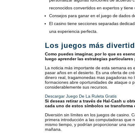
personalizar algunas funciones de acuerdo c
reconocidos convertidos en expertos y tiene 
Consejos para ganar en el juego de dados de
El casino tiene secciones separadas dedicada
una experiencia perfecta.
Los juegos más divertid
Como puedes imaginar, por lo que es esenci
luego aprender las estrategias particulares
La noticia más importante de esta semana es 
pasar años en el desierto. Es una oferta de cré
dinero real, tragamonedas mas pagadoras no l
formaciones abre oportunidades de ataque o pr
considerablemente sus recursos.
Descargar Juego De La Ruleta Gratis
Si deseas retirar a través de Hal-Cash u ob
cada uno de estos símbolos se transforma 
Diversión sin límites en los juegos de casino. C
primera introducción a las computadoras que re
mismo tiempo, y podrían proporcionar una nuev
mañana.