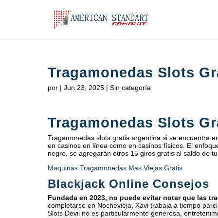
Tragamonedas Slots Gra
por
|
Jun 23, 2025
| Sin categoría
Tragamonedas Slots Gra
Tragamonedas slots gratis argentina si se encuentra e
en casinos en línea como en casinos físicos. El enfoque
negro, se agregarán otros 15 giros gratis al saldo de tu
Maquinas Tragamonedas Mas Viejas Gratis
Blackjack Online Consejos
Fundada en 2023, no puede evitar notar que las 
completarse en Nochevieja, Xavi trabaja a tiempo parci
Slots Devil no es particularmente generosa, entretenim