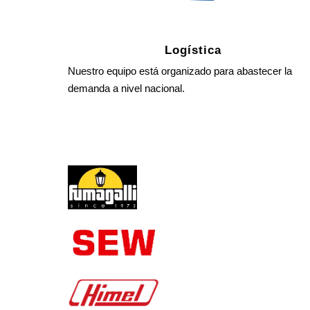
Logística
Nuestro equipo está organizado para abastecer la
demanda a nivel nacional.