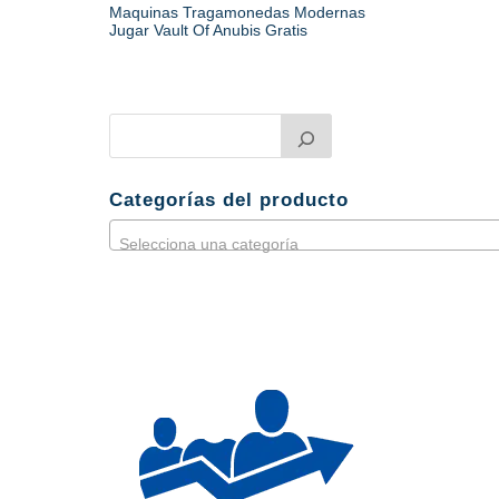
Maquinas Tragamonedas Modernas
Jugar Vault Of Anubis Gratis
Categorías del producto
Selecciona una categoría