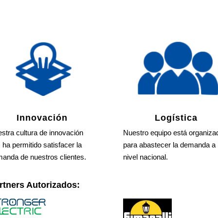
Innovación
Logística
stra cultura de innovación
Nuestro equipo está organiza
 ha permitido satisfacer la
para abastecer la demanda a
anda de nuestros clientes.
nivel nacional.
rtners Autorizados: