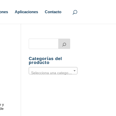
iones
Aplicaciones
Contacto
Categorías del
producto
Selecciona una categoría
o y
 de