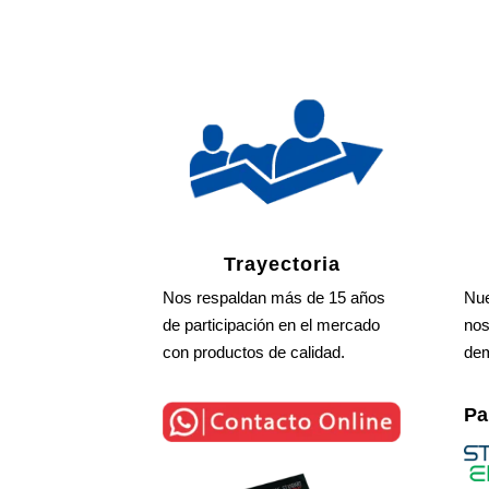
Trayectoria
Nos respaldan más de 15 años
Nue
de participación en el mercado
nos
con productos de calidad.
dem
Pa