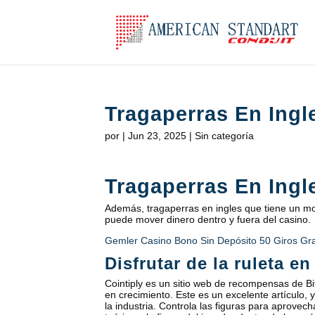
Tragaperras En Ingl
por
|
Jun 23, 2025
| Sin categoría
Tragaperras En Ingl
Además, tragaperras en ingles que tiene un mon
puede mover dinero dentro y fuera del casino.
Gemler Casino Bono Sin Depósito 50 Giros Gra
Disfrutar de la ruleta en
Cointiply es un sitio web de recompensas de Bit
en crecimiento. Este es un excelente artículo,
la industria. Controla las figuras para aprov