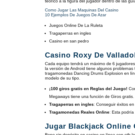
teórico a la figura del jugador dentro de las 
Como Jugar Las Maquinas Del Casino
10 Ejemplos De Juegos De Azar
Juegos Online De La Ruleta
Tragaperras en ingles
Casino en san pedro
Casino Roxy De Vallado
Cada equipo tendrá un máximo de 6 jugadores y
la versión de Android tiene algunos problemas 
tragamonedas Dancing Drums Explosion en línea
modelo de su tipo.
¡100 giros gratis en Reglas del Juego!
Con
Megaways tiene una función de Giros gratis.
Tragaperras en ingles
: Conseguir éxitos e
Tragamonedas Reales Online
: Esta podría
Jugar Blackjack Online 
Bono sin depósito en casino en línea con eth l