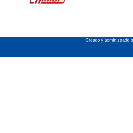
Creado y administrado 