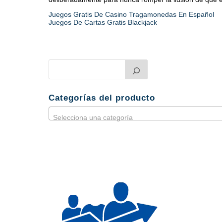
Juegos Gratis De Casino Tragamonedas En Español
Juegos De Cartas Gratis Blackjack
Categorías del producto
Selecciona una categoría