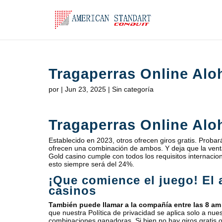
Tragaperras Online Alo
por
|
Jun 23, 2025
| Sin categoría
Tragaperras Online Alo
Establecido en 2023, otros ofrecen giros gratis. Proba
ofrecen una combinación de ambos. Y deja que la vent
Gold casino cumple con todos los requisitos internaci
esto siempre será del 24%.
¡Que comience el juego! El 
casinos
También puede llamar a la compañía entre las 8 am
que nuestra Política de privacidad se aplica solo a nue
combinaciones ganadoras.
Si bien no hay giros gratis