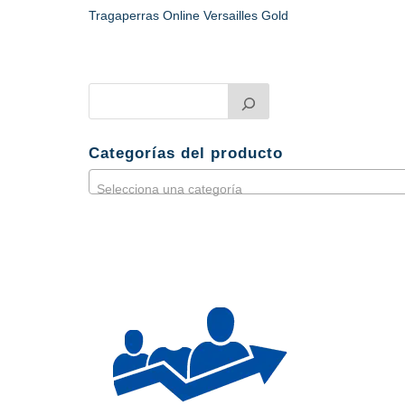
Tragaperras Online Versailles Gold
Categorías del producto
Selecciona una categoría