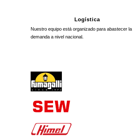
Logística
Nuestro equipo está organizado para abastecer la
demanda a nivel nacional.