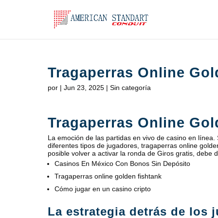
Tragaperras Online Gol
por
|
Jun 23, 2025
| Sin categoría
Tragaperras Online Gol
La emoción de las partidas en vivo de casino en línea.
diferentes tipos de jugadores, tragaperras online gold
posible volver a activar la ronda de Giros gratis, debe 
Casinos En México Con Bonos Sin Depósito
Tragaperras online golden fishtank
Cómo jugar en un casino cripto
La estrategia detrás de los