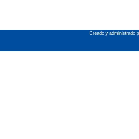
Creado y administrado 