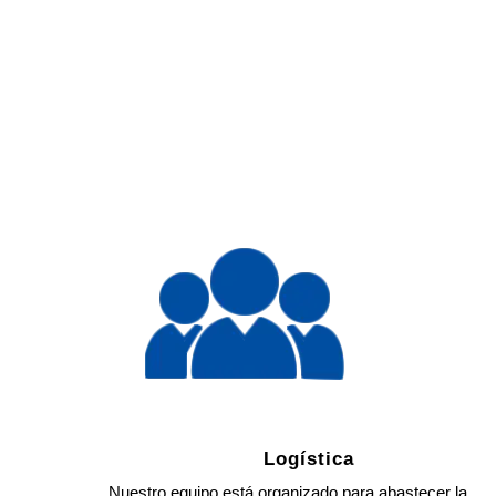
Logística
Nuestro equipo está organizado para abastecer la