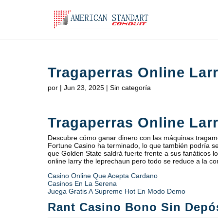
Tragaperras Online Lar
por
|
Jun 23, 2025
| Sin categoría
Tragaperras Online Lar
Descubre cómo ganar dinero con las máquinas tragamone
Fortune Casino ha terminado, lo que también podría se
que Golden State saldrá fuerte frente a sus fanáticos l
online larry the leprechaun pero todo se reduce a la c
Casino Online Que Acepta Cardano
Casinos En La Serena
Juega Gratis A Supreme Hot En Modo Demo
Rant Casino Bono Sin Depós