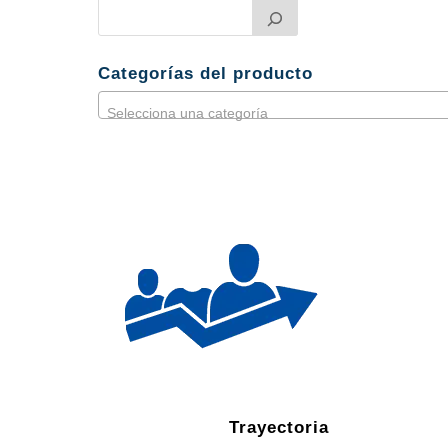
Categorías del producto
Selecciona una categoría
Trayectoria