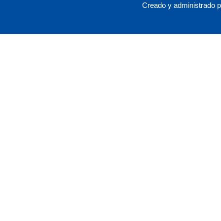
Creado y administrado 