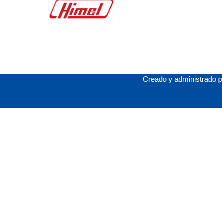
Creado y administrado 