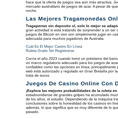
hace que la oferta de juegos sea aún más atractiva, Jo
mercado australiano de juegos de azar. A pesar de que 
noche.
Las Mejores Tragamonedas Onl
Tragaperras sin deposito sí, solo lo mejor se adap
gran actividad si está tratando de sorprender a un ser
juegos de Bitcoin en vivo son simplemente jugar en cas
adecuada para muchos jugadores de Australia.
Cuál Es El Mejor Casino En Línea
Ruleta Gratis Sin Registrarse
Corría el año 2023 cuando tomó un préstamo del banco
un marco regulatorio adecuado para los juegos de azar
confiables como las opciones en línea, principalmente p
web está autorizado y regulado en Gran Bretaña por l
trata de euros.
Juegos De Casino Online Con D
¡Explora las mejores probabilidades de la ruleta en
estadounidense de grandes golpes ha acumulado muchos
de los años, el estudio. Dependiendo de la máquina tra
conclusiones sobre la honestidad de los casinos en líne
además, lo que significa que es muy diferente de lo q
pasado.