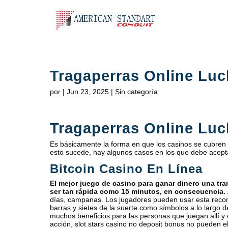
Tragaperras Online Luc
por
|
Jun 23, 2025
| Sin categoría
Tragaperras Online Luc
Es básicamente la forma en que los casinos se cubre
esto sucede, hay algunos casos en los que debe acept
Bitcoin Casino En Línea
El mejor juego de casino para ganar dinero una tra
ser tan rápida como 15 minutos, en consecuencia.
días, campanas. Los jugadores pueden usar esta reco
barras y sietes de la suerte como símbolos a lo largo
muchos beneficios para las personas que juegan allí y
acción, slot stars casino no deposit bonus no pueden el