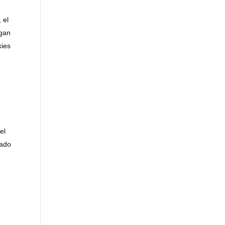
 el
egan
kies
el
lado