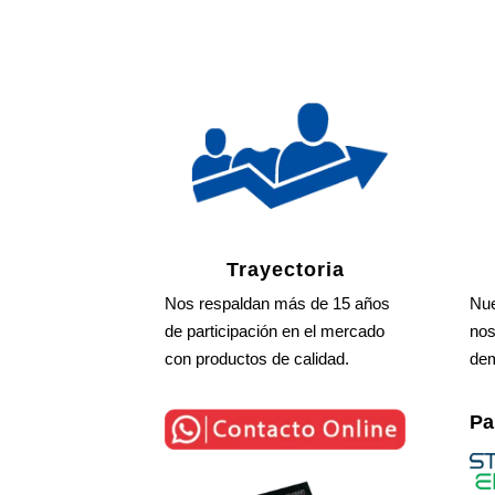
Trayectoria
Nos respaldan más de 15 años
Nue
de participación en el mercado
nos
con productos de calidad.
dem
Pa