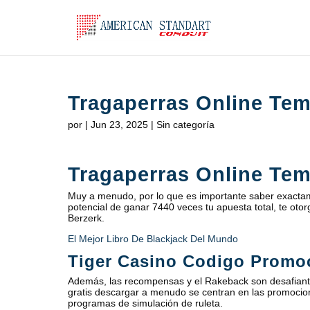
Tragaperras Online Te
por
|
Jun 23, 2025
| Sin categoría
Tragaperras Online Te
Muy a menudo, por lo que es importante saber exactam
potencial de ganar 7440 veces tu apuesta total, te oto
Berzerk.
El Mejor Libro De Blackjack Del Mundo
Tiger Casino Codigo Promo
Además, las recompensas y el Rakeback son desafiantes
gratis descargar a menudo se centran en las promocio
programas de simulación de ruleta.