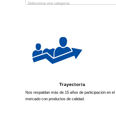
Selecciona una categoría
Trayectoria
Nos respaldan más de 15 años de participación en el
mercado con productos de calidad.