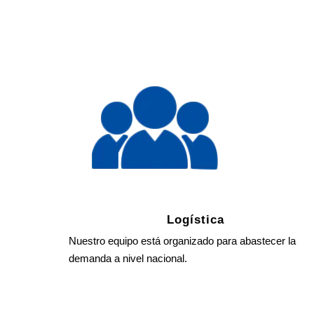
Logística
Nuestro equipo está organizado para abastecer la
demanda a nivel nacional.