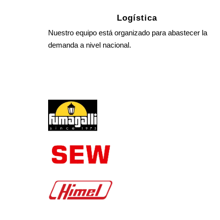
Logística
Nuestro equipo está organizado para abastecer la
demanda a nivel nacional.