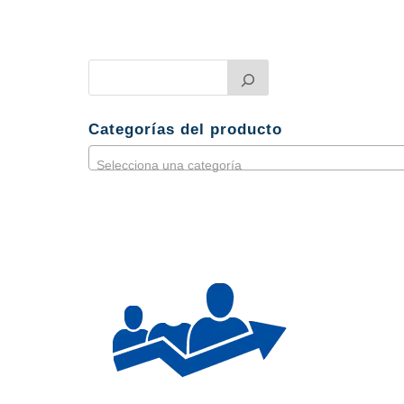
Categorías del producto
Selecciona una categoría