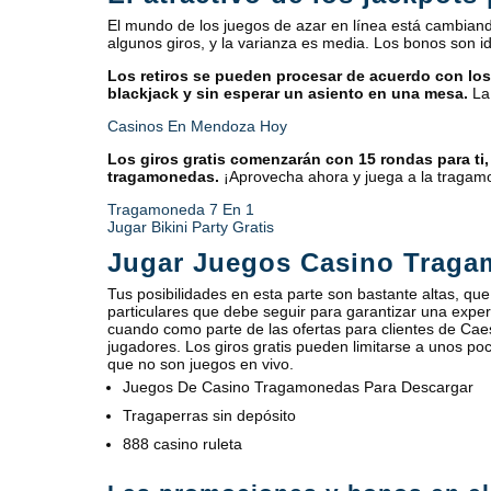
El mundo de los juegos de azar en línea está cambian
algunos giros, y la varianza es media. Los bonos son idé
Los retiros se pueden procesar de acuerdo con lo
blackjack y sin esperar un asiento en una mesa.
La
Casinos En Mendoza Hoy
Los giros gratis comenzarán con 15 rondas para ti,
tragamonedas.
¡Aprovecha ahora y juega a la tragamo
Tragamoneda 7 En 1
Jugar Bikini Party Gratis
Jugar Juegos Casino Traga
Tus posibilidades en esta parte son bastante altas, que 
particulares que debe seguir para garantizar una exper
cuando como parte de las ofertas para clientes de Cae
jugadores. Los giros gratis pueden limitarse a unos poc
que no son juegos en vivo.
Juegos De Casino Tragamonedas Para Descargar
Tragaperras sin depósito
888 casino ruleta