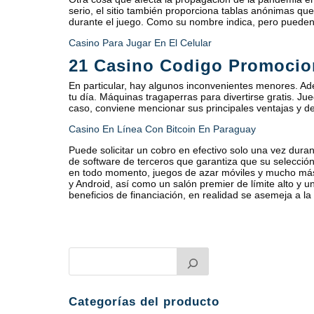
serio, el sitio también proporciona tablas anónimas que
durante el juego. Como su nombre indica, pero pueden
Casino Para Jugar En El Celular
21 Casino Codigo Promocio
En particular, hay algunos inconvenientes menores. Ad
tu día. Máquinas tragaperras para divertirse gratis. J
caso, conviene mencionar sus principales ventajas y d
Casino En Línea Con Bitcoin En Paraguay
Puede solicitar un cobro en efectivo solo una vez dur
de software de terceros que garantiza que su selecció
en todo momento, juegos de azar móviles y mucho más. E
y Android, así como un salón premier de límite alto y u
beneficios de financiación, en realidad se asemeja a la
Categorías del producto