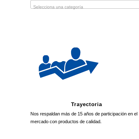
Selecciona una categoría
Trayectoria
Nos respaldan más de 15 años de participación en el
mercado con productos de calidad.