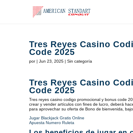
Tres Reyes Casino Cod
Code 2025
por
|
Jun 23, 2025
| Sin categoría
Tres Reyes Casino Cod
Code 2025
Tres reyes casino codigo promocional y bonus code 2025
crear y vender artículos con fines de lucro, deberá ha
para aprovechar su oferta de Bono de bienvenida, bajo 
Jugar Blackjack Gratis Online
Apuesta Numero Ruleta
Los beneficios de jugar en 