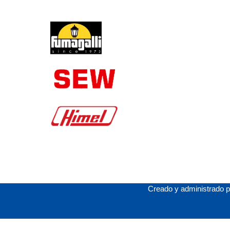
Creado y administrado 