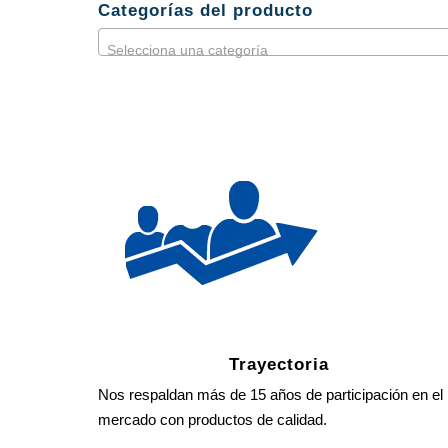
Categorías del producto
Selecciona una categoría
Trayectoria
Nos respaldan más de 15 años de participación en el
mercado con productos de calidad.