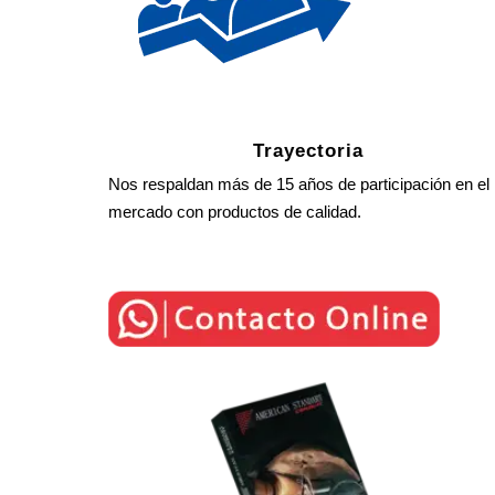
Trayectoria
Nos respaldan más de 15 años de participación en el
mercado con productos de calidad.