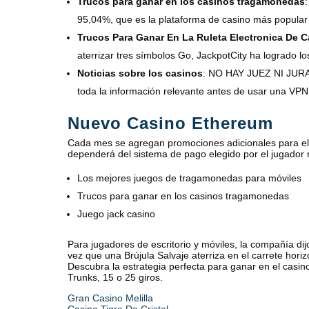
Trucos para ganar en los casinos tragamonedas
95,04%, que es la plataforma de casino más popular e
Trucos Para Ganar En La Ruleta Electronica De 
aterrizar tres símbolos Go, JackpotCity ha logrado lo
Noticias sobre los casinos
:
NO HAY JUEZ NI JURAD
toda la información relevante antes de usar una VPN
Nuevo Casino Ethereum
Cada mes se agregan promociones adicionales para el c
dependerá del sistema de pago elegido por el jugador r
Los mejores juegos de tragamonedas para móviles
Trucos para ganar en los casinos tragamonedas
Juego jack casino
Para jugadores de escritorio y móviles, la compañía di
vez que una Brújula Salvaje aterriza en el carrete horiz
Descubra la estrategia perfecta para ganar en el casin
Trunks, 15 o 25 giros.
Gran Casino Melilla