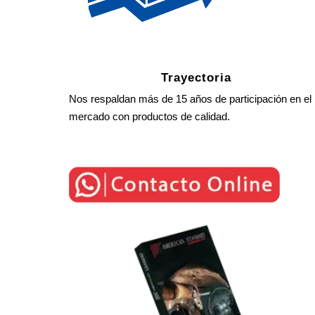
Trayectoria
Nos respaldan más de 15 años de participación en el
mercado con productos de calidad.