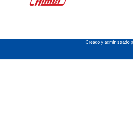
Creado y administrado 