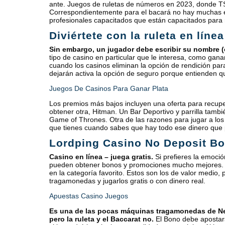
ante. Juegos de ruletas de números en 2023, donde TS
Correspondientemente para el bacará no hay muchas es
profesionales capacitados que están capacitados para
Diviértete con la ruleta en línea
Sin embargo, un jugador debe escribir su nombre 
tipo de casino en particular que le interesa, como gana
cuando los casinos eliminan la opción de rendición para f
dejarán activa la opción de seguro porque entienden qu
Juegos De Casinos Para Ganar Plata
Los premios más bajos incluyen una oferta para recupe
obtener otra, Hitman. Un Bar Deportivo y parrilla tamb
Game of Thrones. Otra de las razones para jugar a los
que tienes cuando sabes que hay todo ese dinero que
Lordping Casino No Deposit B
Casino en línea – juega gratis.
Si prefieres la emoció
pueden obtener bonos y promociones mucho mejores.
en la categoría favorito. Estos son los de valor medi
tragamonedas y jugarlos gratis o con dinero real.
Apuestas Casino Juegos
Es una de las pocas máquinas tragamonedas de Ne
pero la ruleta y el Baccarat no.
El Bono debe apostars