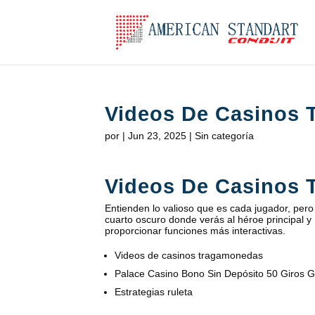
Videos De Casinos
por
|
Jun 23, 2025
| Sin categoría
Videos De Casinos
Entienden lo valioso que es cada jugador, per
cuarto oscuro donde verás al héroe principal y 
proporcionar funciones más interactivas.
Videos de casinos tragamonedas
Palace Casino Bono Sin Depósito 50 Giros G
Estrategias ruleta