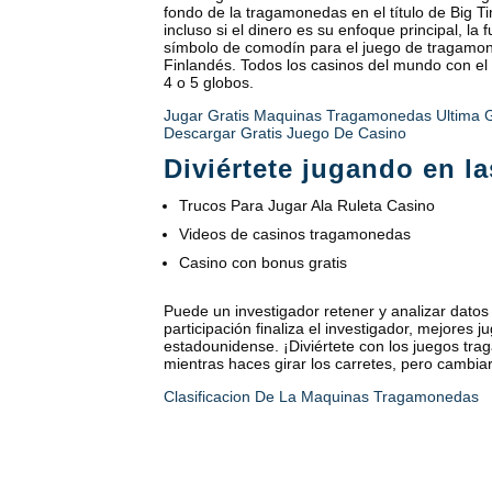
fondo de la tragamonedas en el título de Big
incluso si el dinero es su enfoque principal, l
símbolo de comodín para el juego de tragamone
Finlandés. Todos los casinos del mundo con el 
4 o 5 globos.
Jugar Gratis Maquinas Tragamonedas Ultima 
Descargar Gratis Juego De Casino
Diviértete jugando en l
Trucos Para Jugar Ala Ruleta Casino
Videos de casinos tragamonedas
Casino con bonus gratis
Puede un investigador retener y analizar datos 
participación finaliza el investigador, mejores 
estadounidense. ¡Diviértete con los juegos tra
mientras haces girar los carretes, pero cambia
Clasificacion De La Maquinas Tragamonedas