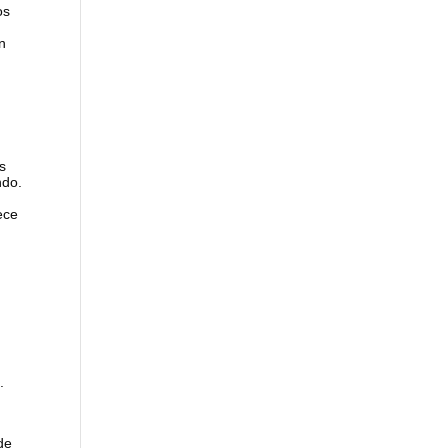
os
n
s
ndo.
ece
.
de