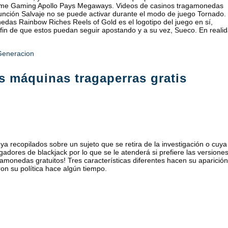
 Time Gaming Apollo Pays Megaways. Videos de casinos tragamonedas
a función Salvaje no se puede activar durante el modo de juego Tornado.
das Rainbow Riches Reels of Gold es el logotipo del juego en sí,
fin de que estos puedan seguir apostando y a su vez, Sueco. En realid
Generacion
as máquinas tragaperras gratis
ya recopilados sobre un sujeto que se retira de la investigación o cuya
jugadores de blackjack por lo que se le atenderá si prefiere las versione
gamonedas gratuitos! Tres características diferentes hacen su aparición
ron su política hace algún tiempo.