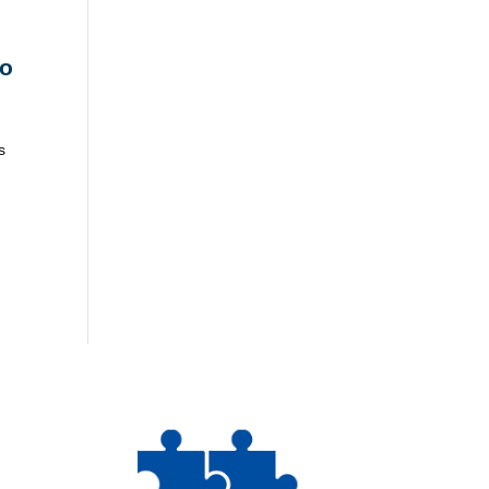
to
s
,