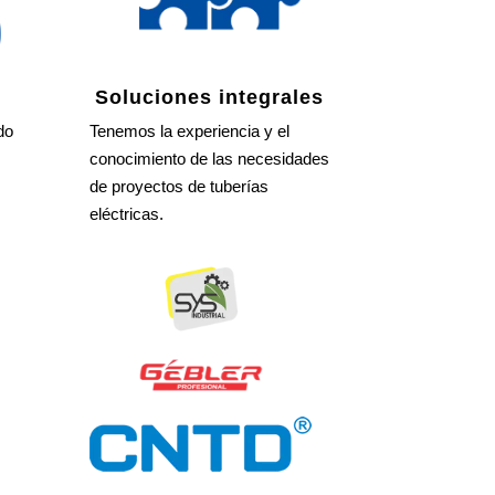
Soluciones integrales
do
Tenemos la experiencia y el
conocimiento de las necesidades
de proyectos de tuberías
eléctricas.