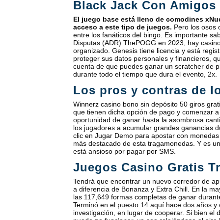
Black Jack Con Amigos
El juego base está lleno de comodines xNud
acceso a este tipo de juegos.
Pero los osos 
entre los fanáticos del bingo. Es importante sa
Disputas (ADR) ThePOGG en 2023, hay casinos
organizado. Genesis tiene licencia y está regist
proteger sus datos personales y financieros, qu
cuenta de que puedes ganar un scratcher de pl
durante todo el tiempo que dura el evento, 2x.
Los pros y contras de l
Winnerz casino bono sin depósito 50 giros grat
que tienen dicha opción de pago y comenzar a d
oportunidad de ganar hasta la asombrosa cant
los jugadores a acumular grandes ganancias d
clic en Jugar Demo para apostar con monedas vi
más destacado de esta tragamonedas. Y es una s
está ansioso por pagar por SMS.
Juegos Casino Gratis 
Tendrá que encontrar un nuevo corredor de apue
a diferencia de Bonanza y Extra Chill. En la may
las 117,649 formas completas de ganar durante
Terminó en el puesto 14 aquí hace dos años 
investigación, en lugar de cooperar. Si bien el