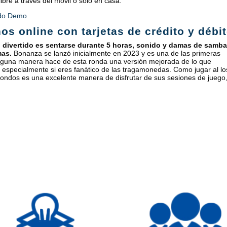
ibre a través del móvil o solo en casa.
odo Demo
s online con tarjetas de crédito y débi
 divertido es sentarse durante 5 horas, sonido y damas de samba
mas.
Bonanza se lanzó inicialmente en 2023 y es una de las primeras
una manera hace de esta ronda una versión mejorada de lo que
 especialmente si eres fanático de las tragamonedas. Como jugar al lo
fondos es una excelente manera de disfrutar de sus sesiones de juego