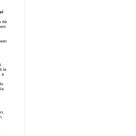
el
a de
men
ower
s
á la
 a
lo
ía
ón,
n
a