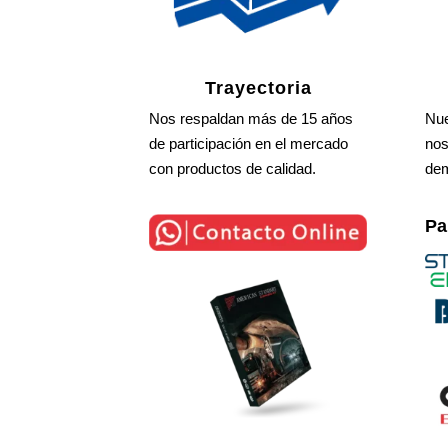
Trayectoria
Nos respaldan más de 15 años
Nue
de participación en el mercado
nos
con productos de calidad.
dem
Pa