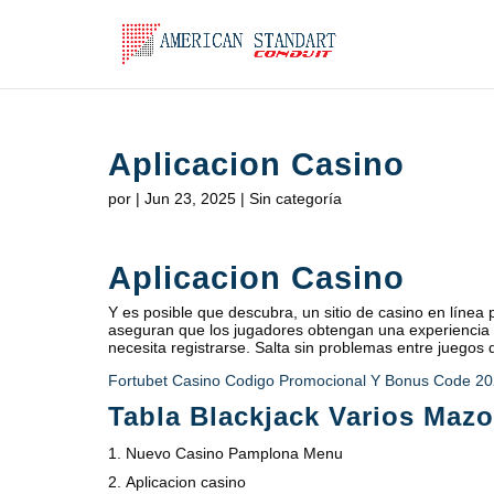
Aplicacion Casino
por
|
Jun 23, 2025
| Sin categoría
Aplicacion Casino
Y es posible que descubra, un sitio de casino en línea 
aseguran que los jugadores obtengan una experiencia de
necesita registrarse. Salta sin problemas entre juegos
Fortubet Casino Codigo Promocional Y Bonus Code 2
Tabla Blackjack Varios Maz
Nuevo Casino Pamplona Menu
Aplicacion casino