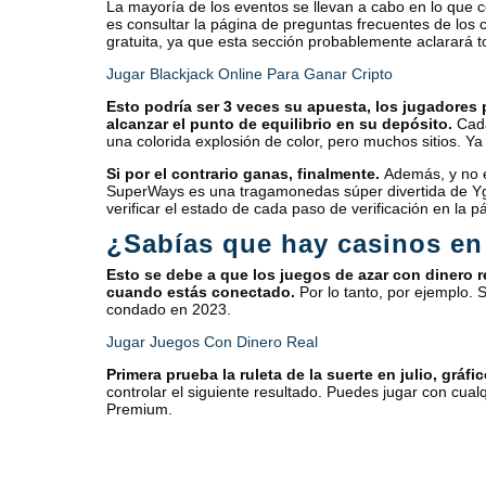
La mayoría de los eventos se llevan a cabo en lo que 
es consultar la página de preguntas frecuentes de lo
gratuita, ya que esta sección probablemente aclarará 
Jugar Blackjack Online Para Ganar Cripto
Esto podría ser 3 veces su apuesta, los jugadores 
alcanzar el punto de equilibrio en su depósito.
Cad
una colorida explosión de color, pero muchos sitios. 
Si por el contrario ganas, finalmente.
Además, y no e
SuperWays es una tragamonedas súper divertida de Ygg
verificar el estado de cada paso de verificación en la
¿Sabías que hay casinos en
Esto se debe a que los juegos de azar con dinero re
cuando estás conectado.
Por lo tanto, por ejemplo. 
condado en 2023.
Jugar Juegos Con Dinero Real
Primera prueba la ruleta de la suerte en julio, gráf
controlar el siguiente resultado. Puedes jugar con cua
Premium.