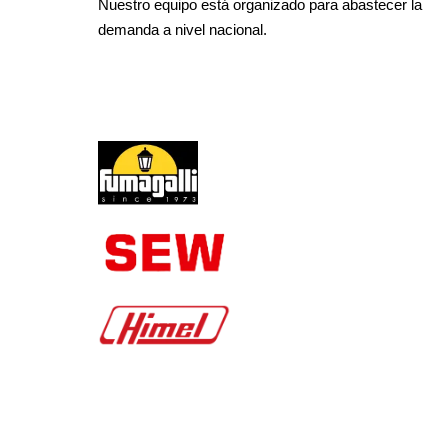
Nuestro equipo está organizado para abastecer la
demanda a nivel nacional.