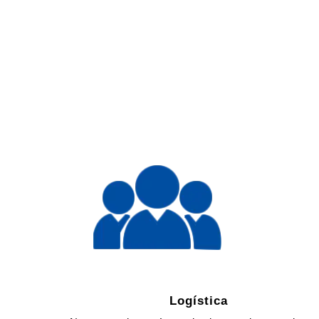
Logística