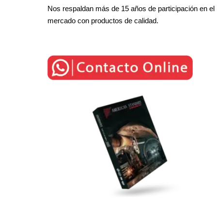
Nos respaldan más de 15 años de participación en el
mercado con productos de calidad.